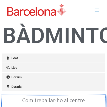
Ir
Main
al
Men
contenido
BÀDMINT
Edat
Lloc
Horaris
Durada
Com treballar-ho al centre