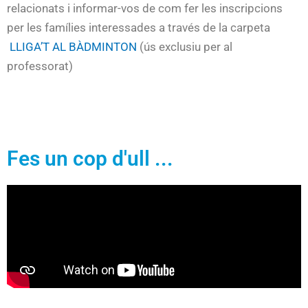
relacionats i informar-vos de com fer les inscripcions
per les famílies interessades a través de la carpeta
LLIGA’T AL BÀDMINTON
(ús exclusiu per al
professorat)
Fes un cop d'ull ...