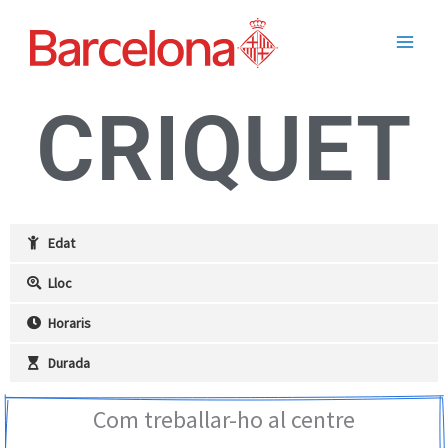
Ir
Main
al
Men
contenido
CRIQUET
Edat
Lloc
Horaris
Durada
Com treballar-ho al centre