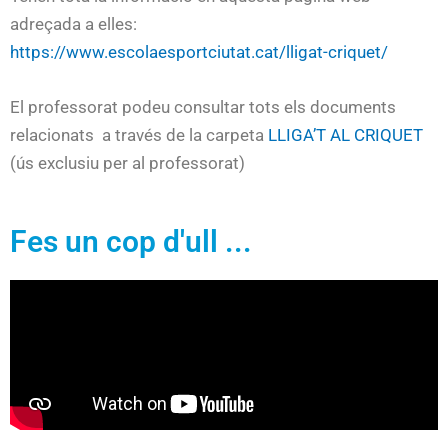
adreçada a elles:
https://www.escolaesportciutat.cat/lligat-criquet/
El professorat podeu consultar tots els documents
relacionats a través de la carpeta
LLIGA’T AL CRIQUET
(ús exclusiu per al professorat)
Fes un cop d'ull ...