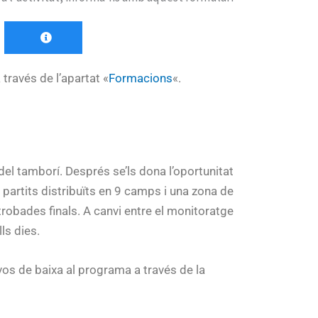
 través de l’apartat «
Formacions
«.
el tamborí. Després se’ls dona l’oportunitat
 partits distribuïts en 9 camps i una zona de
 trobades finals. A canvi entre el monitoratge
ls dies.
vos de baixa al programa a través de la