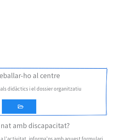
eballar-ho al centre
ls didàctics i el dossier organitzatiu
nat amb discapacitat?
 a l'activitat, informa'ns amb aquest formulari