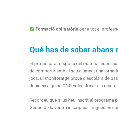
Formació obligatòria
per a tot el professo
Què has de saber abans de 
El professorat disposa del material esportiu
de compartir amb el seu alumnat una jornada f
jocs. El monitoratge prové d’escolars de batxi
decideix a quina ONG volen donar els diners 
Recordeu que si us heu inscrit al programa pe
Gestió de la vostra inscripció. Tingueu en c