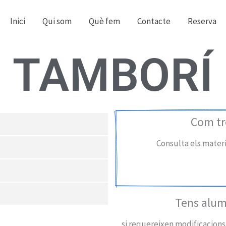
Inici
Qui som
Què fem
Contacte
Reserva
TAMBORÍ
Com tr
Consulta els materia
Tens alum
si requereixen modificacions