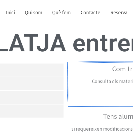
Inici
Qui som
Què fem
Contacte
Reserva
LATJA entr
Com tr
Consulta els materia
Tens alum
si requereixen modificacions