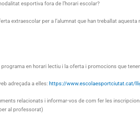
dalitat esportiva fora de l’horari escolar?
rta extraescolar per a l’alumnat que han treballat aquesta m
 programa en horari lectiu i la oferta i promocions que tenen
web adreçada a elles:
https://www.escolaesportciutat.cat/lli
ments relacionats i informar-vos de com fer les inscripcions
per al professorat)