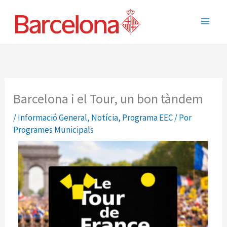
Ir
Main
al
Men
contenido
Barcelona i el Tour, un bon tàndem
/
Informació General
,
Notícia
,
Programa EEC
/ Por
Programes Municipals