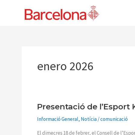
Ir
al
contenido
enero 2026
Presentació de l’Esport 
Presentació
de
Informació General
,
Notícia
/
comunicació
l’Esport
K
El dimecres 18 de febrer, el Consell de l’Espo