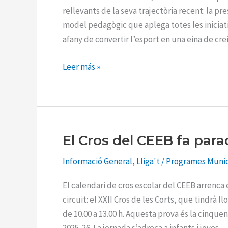
rellevants de la seva trajectòria recent: la pr
model pedagògic que aplega totes les iniciati
afany de convertir l’esport en una eina de c
Leer más »
El Cros del CEEB fa para
El
Cros
Informació General
,
Lliga't
/
Programes Munic
del
CEEB
El calendari de cros escolar del CEEB arrenc
fa
circuit: el XXII Cros de les Corts, que tindrà 
parada
de 10.00 a 13.00 h. Aquesta prova és la cinqu
als
2025-26. La jornada s’adreça a infants i joves