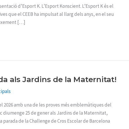
esentació d’Esport K. L’Esport Konscient. L’Esport K és el
ves que el CEEB ha impulsat al llarg dels anys, en el seu
reixement […]
da als Jardins de la Maternitat!
ipals
a el 2026 amb una de les proves més emblemàtiques del
lloc diumenge 25 de gener als Jardins de la Maternitat,
ena parada de la Challenge de Cros Escolar de Barcelona