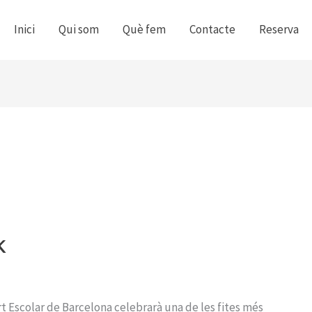
Inici
Qui som
Què fem
Contacte
Reserva
K
rt Escolar de Barcelona celebrarà una de les fites més