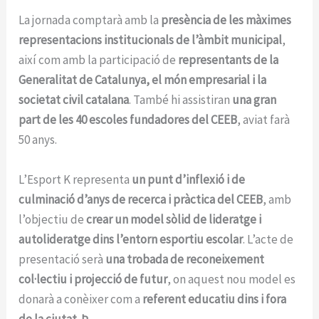
La jornada comptarà amb la
presència de les màximes
representacions institucionals de l’àmbit municipal
,
així com amb la participació de
representants de la
Generalitat de Catalunya, el món empresarial i la
societat civil catalana
. També hi assistiran
una gran
part de les 40 escoles fundadores del CEEB
, aviat farà
50 anys.
L’Esport K representa
un punt d’inflexió i de
culminació d’anys de recerca i pràctica del CEEB
, amb
l’objectiu de
crear un model sòlid de lideratge i
autolideratge dins l’entorn esportiu escolar
. L’acte de
presentació serà
una trobada de reconeixement
col·lectiu i projecció de futur
, on aquest nou model es
donarà a conèixer com a
referent educatiu dins i fora
de la ciutat.
Þ