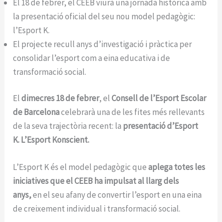
El 18 de febrer, el CEEB viurà una jornada històrica amb
la presentació oficial del seu nou model pedagògic:
l’Esport K.
El projecte recull anys d’investigació i pràctica per
consolidar l’esport com a eina educativa i de
transformació social.
El
dimecres 18 de febrer
, el
Consell de l’Esport Escolar
de Barcelona
celebrarà una de les fites més rellevants
de la seva trajectòria recent: la
presentació d’Esport
K.
L’Esport Konscient.
L’Esport K és el model pedagògic que
aplega totes les
iniciatives que el CEEB ha impulsat al llarg dels
anys,
en el seu afany de convertir l’esport en una eina
de creixement individual i transformació social.